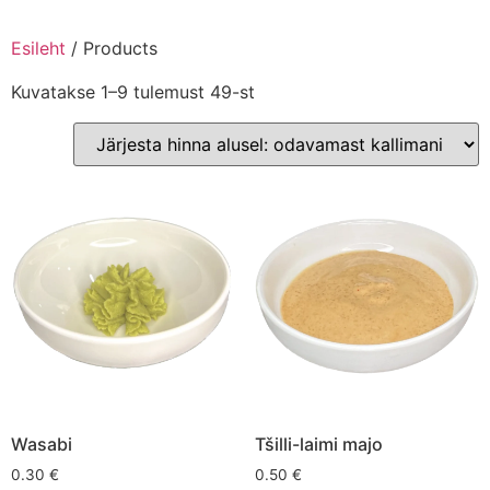
Esileht
/ Products
Kuvatakse 1–9 tulemust 49-st
Wasabi
Tšilli-laimi majo
0.30
€
0.50
€