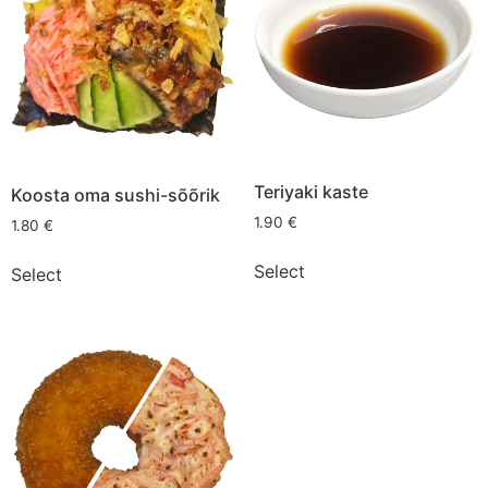
Teriyaki kaste
Koosta oma sushi-sõõrik
1.90
€
1.80
€
Select
Select