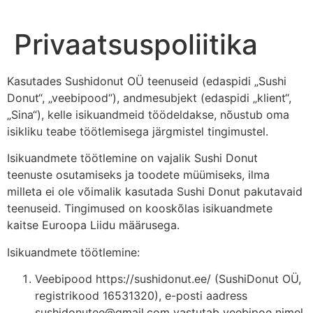
Privaatsuspoliitika
Kasutades Sushidonut OÜ teenuseid (edaspidi „Sushi
Donut“, „veebipood“), andmesubjekt (edaspidi „klient“,
„Sina“), kelle isikuandmeid töödeldakse, nõustub oma
isikliku teabe töötlemisega järgmistel tingimustel.
Isikuandmete töötlemine on vajalik Sushi Donut
teenuste osutamiseks ja toodete müümiseks, ilma
milleta ei ole võimalik kasutada Sushi Donut pakutavaid
teenuseid. Tingimused on kooskõlas isikuandmete
kaitse Euroopa Liidu määrusega.
Isikuandmete töötlemine:
Veebipood https://sushidonut.ee/ (SushiDonut OÜ,
registrikood 16531320), e-posti aadress
sushidonutee@gmail.com vastutab veebipoe nimel