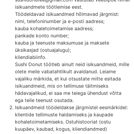
isikuandmete töötlemise eest.
Töödeldavad isikuandmed hõlmavad järgmist:
nimi, telefoninumber ja e-posti aadress;
kauba kohaletoimetamise aadress;
pankade konto number;
kauba ja teenuste maksumuse ja maksete
üksikasjad (ostuajalugu);
kliendiabiinfo.
Sushi Donut töötleb ainult neid isikuandmeid, mille
olete meile vabatahtlikult avaldanud. Leiame
vajaliku märkida, et kui otsustate mitte esitada
isikuandmeid, mis on tellimuse täitmiseks
hädavajalikud, ei saa me teiega ühendust võtta
ega teile teenust osutada.
Isikuandmeid töödeldakse järgmistel eesmärkidel:
klientide tellimuste haldamiseks ja kaupade
kohaletoimetamiseks. Ostuhis­tooriat (ostu
kuupäev, kaubad, kogus, kliendiandmed)