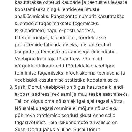
kasutatakse ostetud kaupade ja teenuste ülevaate
koostamiseks ning klientide eelistuste
analüüsimiseks. Panga­konto numbrit kasutatakse
klientidele tagasimaksete tegemiseks.
Isikuandmeid, nagu e-posti aadress,
telefoninumber, kliendi nimi, töödeldakse
probleemide lahendamiseks, mis on seotud
kaupade ja teenuste osutamisega (kliendiabi).
Veebipoe kasutaja IP-aadressi või muid
võrguidentifikaatoreid töödeldakse veebipoe
toimimise tagamiseks infoühiskonna teenusena ja
veebisaidi kasutamise statistika koostamiseks.
Sushi Donut veebipoel on õigus kasutada kliendi
e-posti aadressi reklaami ja muu teabe saatmiseks.
Teil on õigus oma nõusolek igal ajal tagasi võtta.
Nõusoleku tagasivõtmine ei mõjuta nõusolekul
põhineva töötlemise seaduslikkust enne selle
tagasivõtmist. Teie isikuandmete turvalisus on
Sushi Donut jaoks oluline. Sushi Donut