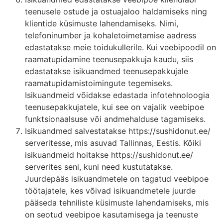
teenusele ostude ja ostuajaloo haldamiseks ning
klientide küsimuste lahendamiseks. Nimi,
telefoninumber ja kohaletoimetamise aadress
edastatakse meie toidukullerile. Kui veebipoodil on
raamatupidamine teenusepakkuja kaudu, siis
edastatakse isikuandmed teenusepakkujale
raamatupidamistoimingute tegemiseks.
Isikuandmeid võidakse edastada infotehnoloogia
teenusepakkujatele, kui see on vajalik veebipoe
funktsionaalsuse või andmehalduse tagamiseks.
Isikuandmed salvestatakse https://sushidonut.ee/
serveritesse, mis asuvad Tallinnas, Eestis. Kõiki
isikuandmeid hoitakse https://sushidonut.ee/
serverites seni, kuni need kustutatakse.
Juurdepääs isikuandmetele on tagatud veebipoe
töötajatele, kes võivad isikuandmetele juurde
pääseda tehniliste küsimuste lahendamiseks, mis
on seotud veebipoe kasutamisega ja teenuste