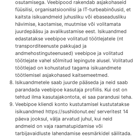
osutamisega. Veebipood rakendab asjakohaseid
füüsilisi, organisatsioonilisi ja IT-turbeabinõusid, et
kaitsta isikuandmeid juhusliku või ebaseadusliku
hävimise, kaotamise, muutmise või volitamata
juurdepääsu ja avalikustamise eest. Isikuandmed
edastatakse veebipoe volitatud töötlejatele (nt
transporditeenuste pakkujad ja
andmehostinguteenused) veebipoe ja volitatud
töötlejate vahel sõlmitud lepingute alusel. Volitatud
töötlejad on kohustatud tagama isikuandmete
töötlemisel asjakohased kaitsemeetmed.
Isikuandmetele saab juurde pääseda ja neid saab
parandada veebipoe kasutaja profiilis. Kui ost on
tehtud ilma kasutajakontota, ei saa parandusi teha.
Veebipoe kliendi konto kustutamisel kustutatakse
isikuandmed https://sushidonut.ee/ serveritest 14
päeva jooksul, välja arvatud juhul, kui neid
andmeid on vaja raamatupidamise või
tarbijavaidluste lahendamise eesmärkidel säilitada.