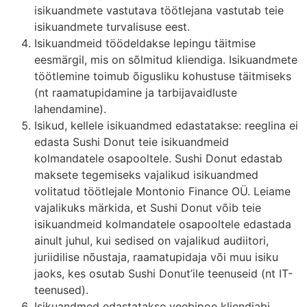
isikuandmete vastutava töötlejana vastutab teie
isikuandmete turvalisuse eest.
Isikuandmeid töödeldakse lepingu täitmise
eesmärgil, mis on sõlmitud kliendiga. Isikuandmete
töötlemine toimub õigusliku kohustuse täitmiseks
(nt raamatupidamine ja tarbijavaidluste
lahendamine).
Isikud, kellele isikuandmed edastatakse: reeglina ei
edasta Sushi Donut teie isikuandmeid
kolmandatele osapooltele. Sushi Donut edastab
maksete tegemiseks vajalikud isikuandmed
volitatud töötlejale Montonio Finance OÜ. Leiame
vajalikuks märkida, et Sushi Donut võib teie
isikuandmeid kolmandatele osapooltele edastada
ainult juhul, kui sedised on vajalikud audiitori,
juriidilise nõustaja, raamatupidaja või muu isiku
jaoks, kes osutab Sushi Donut’ile teenuseid (nt IT-
teenused).
Isikuandmed edastatakse veebipoe kliendiabi