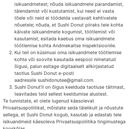
isikuandmetest; nõuda isikuandmete parandamist,
täiendamist või kustutamist, kui need ei vasta
tõele või neid ei töödelda vastavalt kehtivatele
nõuetele; nõuda, et Sushi Donut piiraks teie kohta
käivate isikuandmete kogumist, töötlemist või
kasutamist; esitada kaebus oma isikuandmete
töötlemise kohta Andmekaitse Inspektsioonile.
Kui teil on küsimusi oma isikuandmete töötlemise
kohta või soovite kasutada eespool nimetatud
õigusi, palun esitage digitaalselt allkirjastatud
taotlus Sushi Donut e-posti
aadressile sushidonutee@gmail.com.
Sushi Donut’il on õigus keelduda taotluse täitmast,
teavitades teid sellest keeldumise alustest.
Te tunnistate, et olete lugenud käesolevat
Privaatsuspoliitikat, mõistate seda täielikult ja nõustute
sellega, et Sushi Donut kogub, kasutab ja edastab teie
isikuandmeid käesoleva Privaatsuspoliitika tingimustega
kooskõlas.