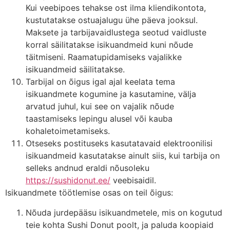
Kui veebipoes tehakse ost ilma kliendikontota,
kustutatakse ostuajalugu ühe päeva jooksul.
Maksete ja tarbijavaidlustega seotud vaidluste
korral säilitatakse isikuandmeid kuni nõude
täitmiseni. Raamatupidamiseks vajalikke
isikuandmeid säilitatakse.
Tarbijal on õigus igal ajal keelata tema
isikuandmete kogumine ja kasutamine, välja
arvatud juhul, kui see on vajalik nõude
taastamiseks lepingu alusel või kauba
kohaletoimetamiseks.
Otseseks postituseks kasutatavaid elektroonilisi
isikuandmeid kasutatakse ainult siis, kui tarbija on
selleks andnud eraldi nõusoleku
https://sushidonut.ee/
veebisaidil.
Isikuandmete töötlemise osas on teil õigus:
Nõuda jurdepääsu isikuandmetele, mis on kogutud
teie kohta Sushi Donut poolt, ja paluda koopiaid