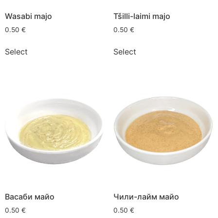
Wasabi majo
Tšilli-laimi majo
0.50
€
0.50
€
Select
Select
Васаби майо
Чили-лайм майо
0.50
€
0.50
€