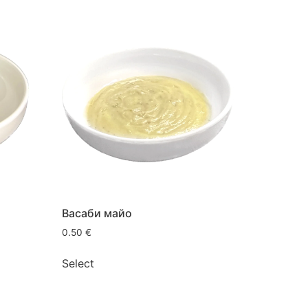
Васаби майо
0.50
€
Select