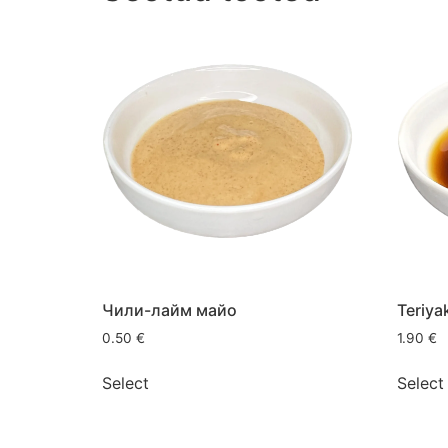
Чили-лайм майо
Teriya
0.50
€
1.90
€
Select
Select