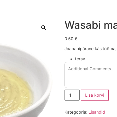
Wasabi ma
0.50 €
Jaapanipärane käsitöömaj
terav
Lisa korvi
Kategooria:
Lisandid