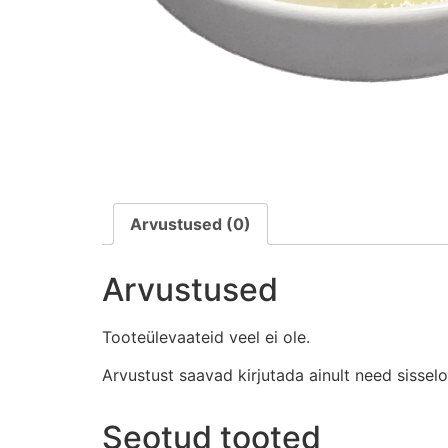
Arvustused (0)
Arvustused
Tooteülevaateid veel ei ole.
Arvustust saavad kirjutada ainult need sissel
Seotud tooted