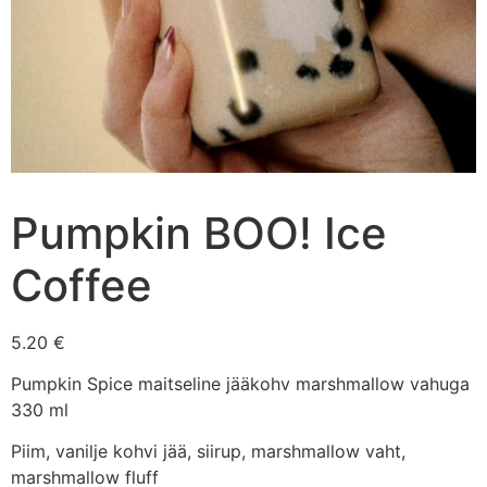
Pumpkin BOO! Ice
Coffee
5.20
€
Pumpkin Spice maitseline jääkohv marshmallow vahuga
330 ml
Piim, vanilje kohvi jää, siirup, marshmallow vaht,
marshmallow fluff