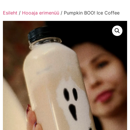
Esileht
/
Hooaja erimenüü
/ Pumpkin BOO! Ice Coffee