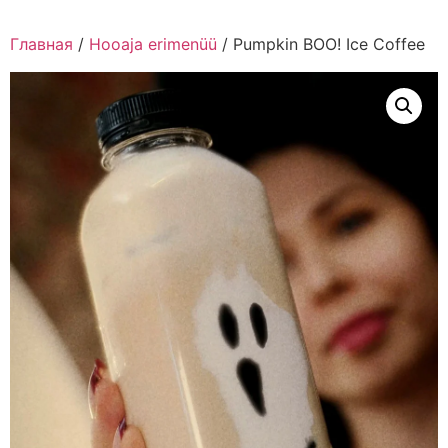
Главная
/
Hooaja erimenüü
/ Pumpkin BOO! Ice Coffee