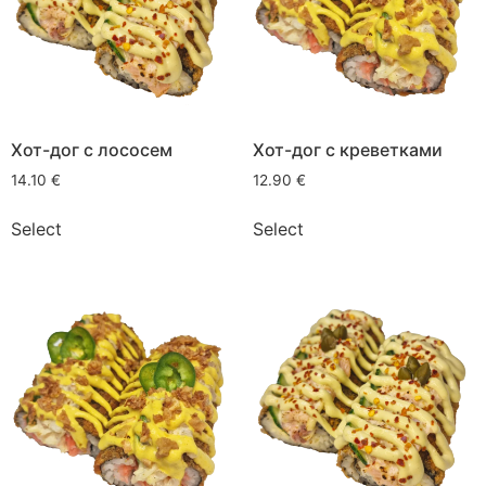
Хот-дог с лососем
Хот-дог с креветками
14.10
€
12.90
€
Select
Select