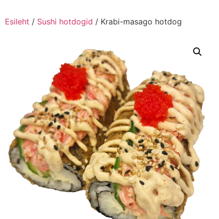
Esileht
/
Sushi hotdogid
/ Krabi-masago hotdog