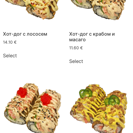
Хот-дог с лососем
Хот-дог с крабом и
масаго
14.10
€
11.60
€
Select
Select