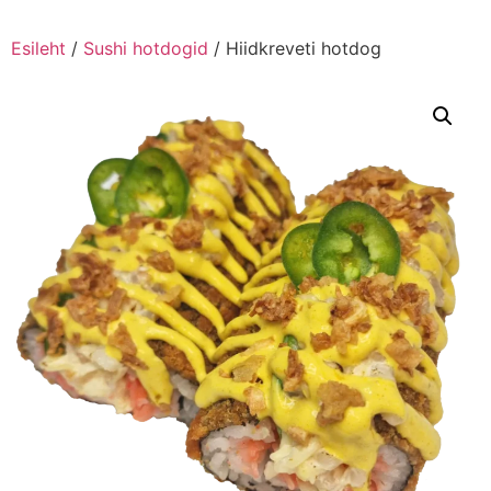
Esileht
/
Sushi hotdogid
/ Hiidkreveti hotdog