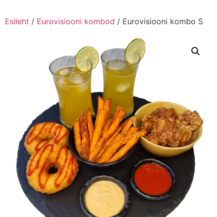
Esileht
/
Eurovisiooni kombod
/ Eurovisiooni kombo S