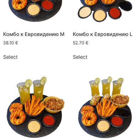
Комбо к Евровидению M
Комбо к Евровидению L
38.10
€
52.70
€
Select
Select