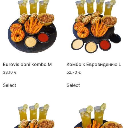
Eurovisiooni kombo M
Комбо к Евровидению L
38.10
€
52.70
€
Select
Select