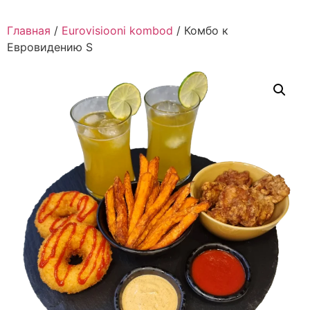
Главная
/
Eurovisiooni kombod
/ Комбо к
Евровидению S