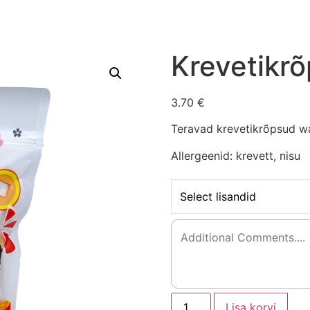
Krevetikr
3.70 €
Teravad krevetikrõpsud wa
Allergeenid: krevett, nisu
Select lisandid
Lisa korvi