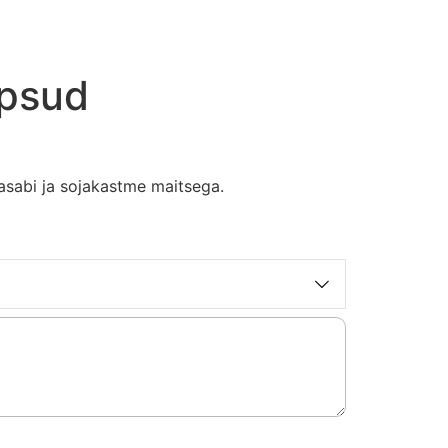
õpsud
sabi ja sojakastme maitsega.