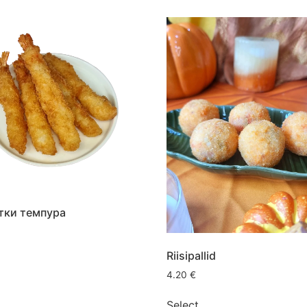
тки темпура
Riisipallid
4.20
€
Select