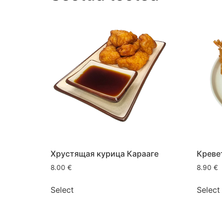
Хрустящая курица Карааге
Креве
8.00
€
8.90
€
Select
Select