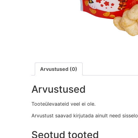
Arvustused (0)
Arvustused
Tooteülevaateid veel ei ole.
Arvustust saavad kirjutada ainult need sissel
Seotud tooted