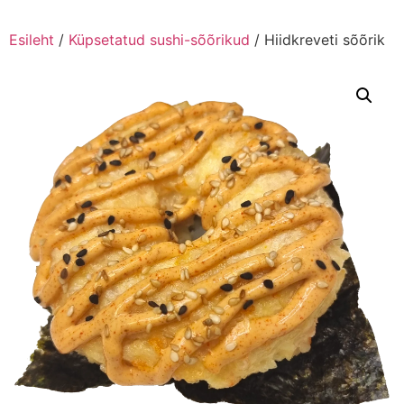
Esileht
/
Küpsetatud sushi-sõõrikud
/ Hiidkreveti sõõrik