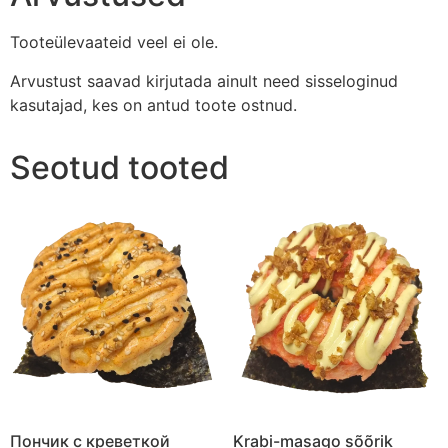
Tooteülevaateid veel ei ole.
Arvustust saavad kirjutada ainult need sisseloginud
kasutajad, kes on antud toote ostnud.
Seotud tooted
Пончик с креветкой
Krabi-masago sõõrik