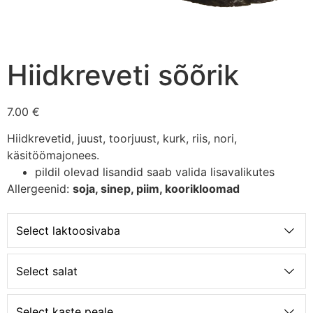
Hiidkreveti sõõrik
7.00 €
Hiidkrevetid, juust, toorjuust, kurk, riis, nori,
käsitöömajonees.
pildil olevad lisandid saab valida lisavalikutes
Allergeenid:
soja, sinep, piim, koorikloomad
Select laktoosivaba
Select salat
Select kaste peale