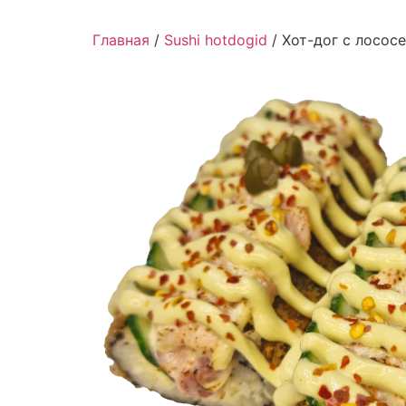
Главная
/
Sushi hotdogid
/ Хот-дог с лосос