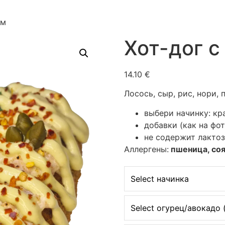
ем
Хот-дог с
14.10 €
Лосось, сыр, рис, нори,
выбери начинку: кр
добавки (как на фо
не содержит лактоз
Аллергены:
пшеница, соя
Select начинка
Select огурец/авокадо 