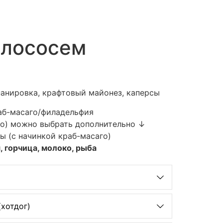
 лососем
 панировка, крафтовый майонез, каперсы
аб-масаго/филадельфия
то) можно выбрать дополнительно ↓
ы (с начинкой краб-масаго)
, горчица, молоко, рыба
(хотдог)