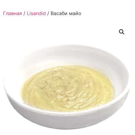
Главная
/
Lisandid
/ Васаби майо