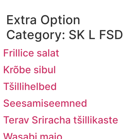
Extra Option
Category:
SK L FSD
Frillice salat
Krõbe sibul
Tšillihelbed
Seesamiseemned
Terav Sriracha tšillikaste
Wasabi majo