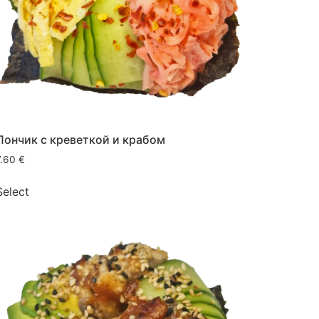
Пончик с креветкой и крабом
7.60
€
Select