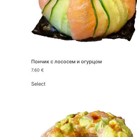
Пончик с лососем и огурцом
7.60
€
Select