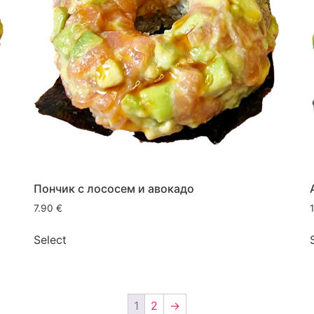
Пончик с лососем и авокадо
7.90
€
Select
1
2
→