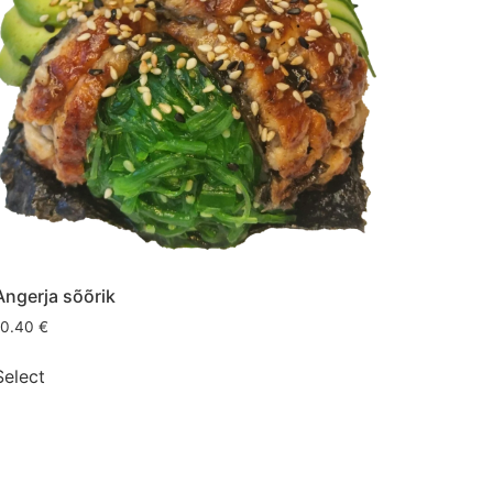
Angerja sõõrik
10.40
€
Select