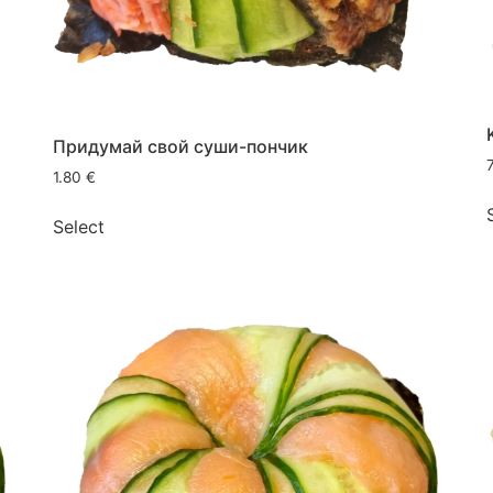
Придумай свой суши-пончик
1.80
€
Select