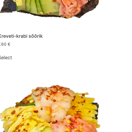
Kreveti-krabi sõõrik
7.60
€
Select