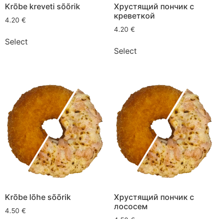
Krõbe kreveti sõõrik
Хрустящий пончик с
креветкой
4.20
€
4.20
€
Select
Select
Krõbe lõhe sõõrik
Хрустящий пончик с
лососем
4.50
€