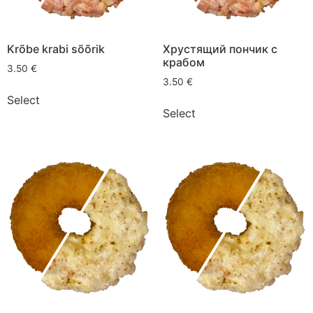
Krõbe krabi sõõrik
Хрустящий пончик с
крабом
3.50
€
3.50
€
Select
Select