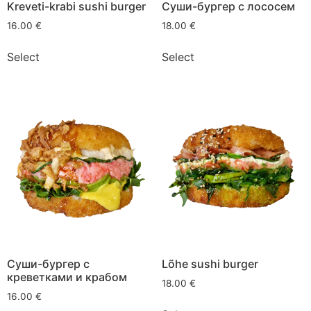
Kreveti-krabi sushi burger
Суши-бургер с лососем
16.00
€
18.00
€
Select
Select
Суши-бургер с
Lõhe sushi burger
креветками и крабом
18.00
€
16.00
€