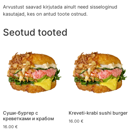
Arvustust saavad kirjutada ainult need sisseloginud
kasutajad, kes on antud toote ostnud.
Seotud tooted
Суши-бургер с
Kreveti-krabi sushi burger
креветками и крабом
16.00
€
16.00
€