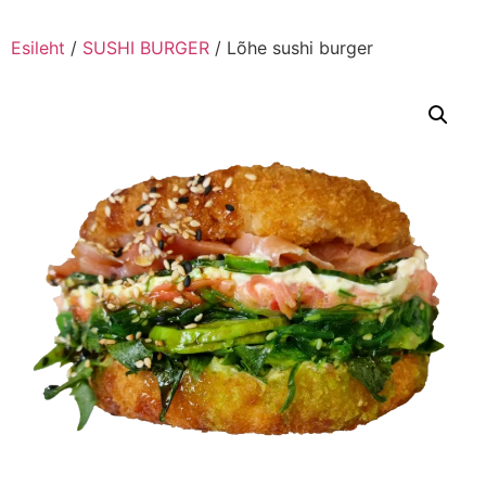
Esileht
/
SUSHI BURGER
/ Lõhe sushi burger