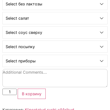
Select без лактозы
Select салат
Select соус сверху
Select посыпку
Select приборы
В корзину
Категория:
Küpsetatud sushi-sõõrikud