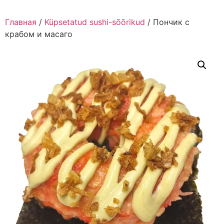
Главная
/
Küpsetatud sushi-sõõrikud
/ Пончик с
крабом и масаго