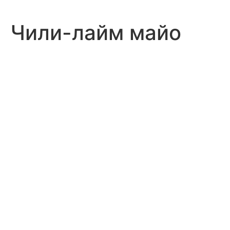
Чили-лайм майо